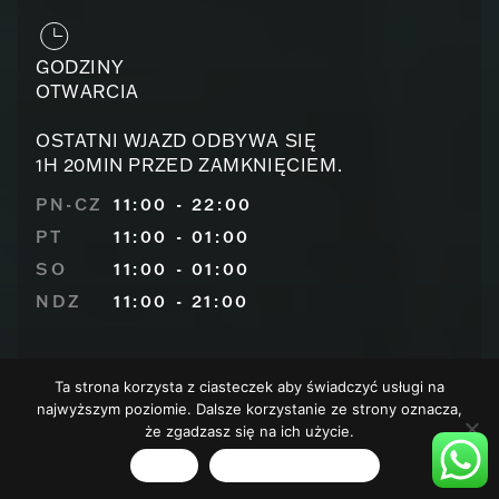
GODZINY
OTWARCIA
OSTATNI WJAZD ODBYWA SIĘ
1H 20MIN PRZED ZAMKNIĘCIEM.
PN-CZ
11:00 - 22:00
PT
11:00 - 01:00
SO
11:00 - 01:00
NDZ
11:00 - 21:00
Ta strona korzysta z ciasteczek aby świadczyć usługi na
KUP BILET
najwyższym poziomie. Dalsze korzystanie ze strony oznacza,
ZOBACZ ZNIŻKI
że zgadzasz się na ich użycie.
ZOBACZ MENU
Zgoda
Polityka prywatności