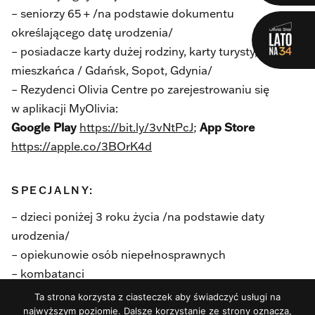
– seniorzy 65 + /na podstawie dokumentu
określającego datę urodzenia/
– posiadacze karty dużej rodziny, karty turysty, karty
mieszkańca / Gdańsk, Sopot, Gdynia/
– Rezydenci Olivia Centre po zarejestrowaniu się
w aplikacji MyOlivia:
Google Play
https://bit.ly/3vNtPcJ
;
App Store
https://apple.co/3BOrK4d
SPECJALNY:
– dzieci poniżej 3 roku życia /na podstawie daty
urodzenia/
– opiekunowie osób niepełnosprawnych
– kombatanci
– 11 osoba przy zakupie 10 biletów
Ta strona korzysta z ciasteczek aby świadczyć usługi na
najwyższym poziomie. Dalsze korzystanie ze strony oznacza,