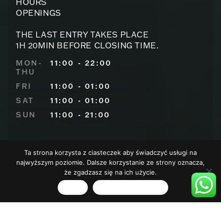
HOURS
OPENINGS
THE LAST ENTRY TAKES PLACE
1H 20MIN BEFORE CLOSING TIME.
MON-
11:00 - 22:00
THU
FRI
11:00 - 01:00
SAT
11:00 - 01:00
SUN
11:00 - 21:00
Ta strona korzysta z ciasteczek aby świadczyć usługi na
BUY TICKET
najwyższym poziomie. Dalsze korzystanie ze strony oznacza,
SEE DISCOUNTS
że zgadzasz się na ich użycie.
SEE MENU
Zgoda
Polityka prywatności