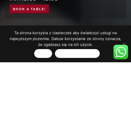
BOOK A TABLE!
Ta strona korzysta z ciasteczek aby świadczyć usługi na
najwyższym poziomie. Dalsze korzystanie ze strony oznacza,
że zgadzasz się na ich użycie.
Zgoda
Polityka prywatności
GET IN TOUCH
WITH US
33
OLIVIA STAR
AL. GRUNWALDZKA 472 C
33 FIRST FLOOR
80-309 GDAŃSK
FLOOR