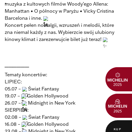
muzyka z kultowych filmów Woody’ego Allena:
Manhattan • O północy w Paryżu • Vicky Cristina
Barcelona i inne.
Koncert pełen nostalgii, wzruszeń i melodii, które
zna niemal każdy z nas. Wybierzcie swój ulubiony
kinowy klimat i zarezerwujcie bilet już teraz!
______
Tematy koncertów:
LIPIEC:
05.07 –
Świat Fantasy
19.07 –
Golden Hollywood
26.07 –
Midnight in New York
SIERPIEŃ:
02.08 –
Świat Fantasy
16.08 –
Golden Hollywood
KUP
23.08 –
Midnight in New York