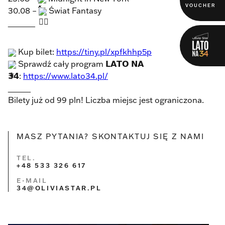
VOUCHER
30.08 –
Świat Fantasy
______
Kup bilet:
https://tiny.pl/xpfkhhp5p
Sprawdź cały program 𝗟𝗔𝗧𝗢 𝗡𝗔
𝟯𝟰:
https://www.lato34.pl/
_____
Bilety już od 99 pln! Liczba miejsc jest ograniczona.
MASZ PYTANIA? SKONTAKTUJ SIĘ Z NAMI
TEL.
+48 533 326 617
E-MAIL
34@OLIVIASTAR.PL