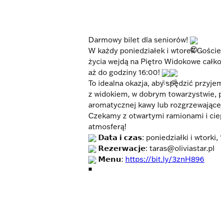
Darmowy bilet dla seniorów!
W każdy poniedziałek i wtorek Goście
życia wejdą na Piętro Widokowe całko
aż do godziny 16:00!
To idealna okazja, aby spędzić przyje
z widokiem, w dobrym towarzystwie, p
aromatycznej kawy lub rozgrzewające
Czekamy z otwartymi ramionami i cie
atmosferą!
𝗗𝗮𝘁𝗮 𝗶 𝗰𝘇𝗮𝘀: poniedziałki i wtork
𝗥𝗲𝘇𝗲𝗿𝘄𝗮𝗰𝗷𝗲: taras@oliviastar.pl
𝗠𝗲𝗻𝘂:
https://bit.ly/3znH896