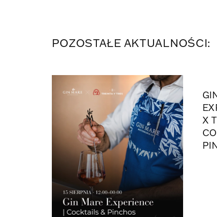
POZOSTAŁE AKTUALNOŚCI:
GI
EX
X 
CO
PI