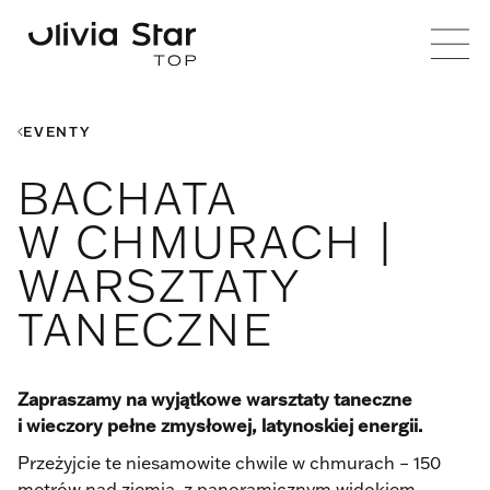
EVENTY
BACHATA
W CHMURACH |
WARSZTATY
TANECZNE
Zapraszamy na wyjątkowe warsztaty taneczne
i wieczory pełne zmysłowej, latynoskiej energii.
Przeżyjcie te niesamowite chwile w chmurach – 150
metrów nad ziemią, z panoramicznym widokiem