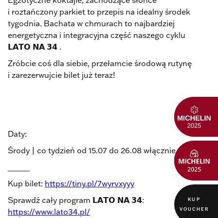
Egzotyczne koktajle, zachodzące słońce
i roztańczony parkiet to przepis na idealny środek
tygodnia. Bachata w chmurach to najbardziej
energetyczna i integracyjna część naszego cyklu
𝗟𝗔𝗧𝗢 𝗡𝗔 𝟯𝟰
.
Zróbcie coś dla siebie, przełamcie środową rutynę
i zarezerwujcie bilet już teraz!
Daty:
Środy | co tydzień od 15.07 do 26.08 włącznie
_____
Kup bilet:
https://tiny.pl/7wyrvxyyy
Sprawdź cały program 𝗟𝗔𝗧𝗢 𝗡𝗔 𝟯𝟰:
KUP
VOUCHER
https://www.lato34.pl/