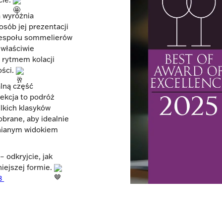
a wyróżnia
osób jej prezentacji
 zespołu sommelierów
 właściwie
 rytmem kolacji
ości.
lną część
ekcja to podróż
ielkich klasyków
obrane, aby idealnie
mnianym widokiem
 odkryjcie, jak
iejszej formie.
48