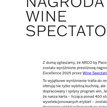
NAGRODA
WINE
SPECTAT
Z dumą ogłaszamy, że ARCO by Paco 
zostało wyróżnione prestiżową nagro
Excellence 2025 przez
Wine Spectat
To wyjątkowe wyróżnienie trafia do res
oferują nie tylko wybitną kuchnię, ale
dopracowany i spójny program win. Je
że nasza karta – licząca ponad 400 st
wyselekcjonowanych etykiet – został
doceniona wśród najlepszych na świe