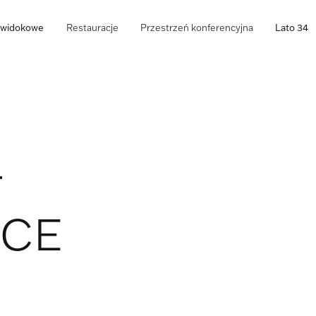
o widokowe
Restauracje
Przestrzeń konferencyjna
Lato 34
F
NCE