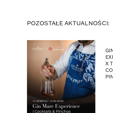
POZOSTAŁE AKTUALNOŚCI:
GI
EX
X 
CO
PI