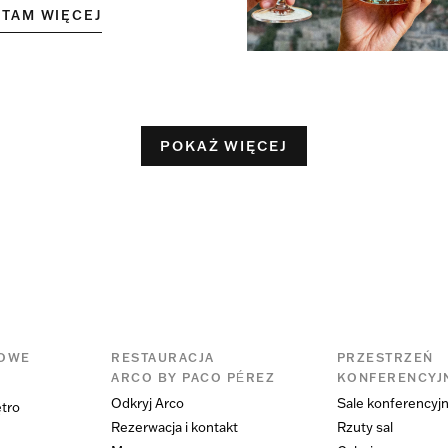
YTAM WIĘCEJ
POKAŻ WIĘCEJ
KOWE
RESTAURACJA
PRZESTRZEŃ
ARCO BY PACO PÉREZ
KONFERENCYJ
Odkryj Arco
Sale konferencyj
ętro
Rezerwacja i kontakt
Rzuty sal
u