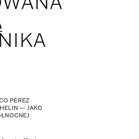
OWANA
Ą
NIKA
!
ACO PÉREZ
HELIN — JAKO
ÓŁNOCNEJ