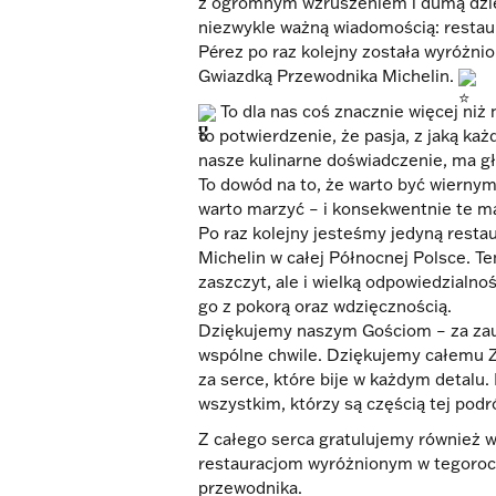
z ogromnym wzruszeniem i dumą dzie
niezwykle ważną wiadomością: resta
Pérez po raz kolejny została wyróżni
Gwiazdką Przewodnika Michelin.
To dla nas coś znacznie więcej niż
to potwierdzenie, że pasja, z jaką k
nasze kulinarne doświadczenie, ma gł
To dowód na to, że warto być wierny
warto marzyć – i konsekwentnie te ma
Po raz kolejny jesteśmy jedyną resta
Michelin w całej Północnej Polsce. Te
zaszczyt, ale i wielką odpowiedzialn
go z pokorą oraz wdzięcznością.
Dziękujemy naszym Gościom – za zau
wspólne chwile. Dziękujemy całemu
za serce, które bije w każdym detalu
wszystkim, którzy są częścią tej podr
Z całego serca gratulujemy również 
restauracjom wyróżnionym w tegorocz
przewodnika.