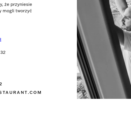
y, że przyniesie
y mogli tworzyć
8
332
2
STAURANT.COM