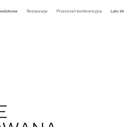
o widokowe
Restauracje
Przestrzeń konferencyjna
Lato 34
E