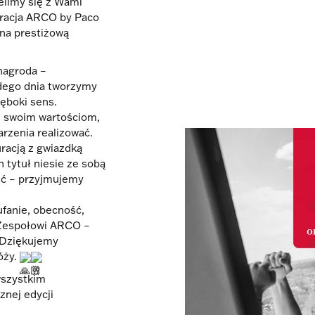
limy się z Wami
uracja ARCO by Paco
ona prestiżową
 nagroda –
ażdego dnia tworzymy
ęboki sens.
m swoim wartościom,
rzenia realizować.
uracją z gwiazdką
n tytuł niesie ze sobą
ość – przyjmujemy
fanie, obecność,
 Zespołowi ARCO –
. Dziękujemy
óży.
wszystkim
nej edycji