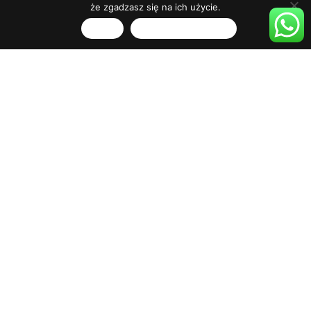
że zgadzasz się na ich użycie.
Zgoda
Polityka prywatności
SZCZEGÓŁY
MIEJSCE
Piętro widokowe
CENA
150 zł
CZAS TRWANIA
4h
ORGANIZATOR
Olivia Star Top