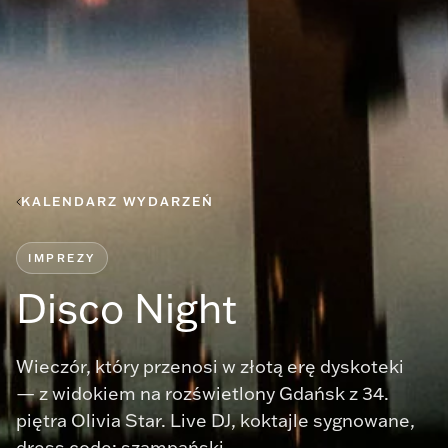
KALENDARZ WYDARZEŃ
IMPREZY
Disco Night
Wieczór, który przenosi w złotą erę dyskoteki
— z widokiem na rozświetlony Gdańsk z 34.
piętra Olivia Star. Live DJ, koktajle sygnowane,
dress code: szampański.