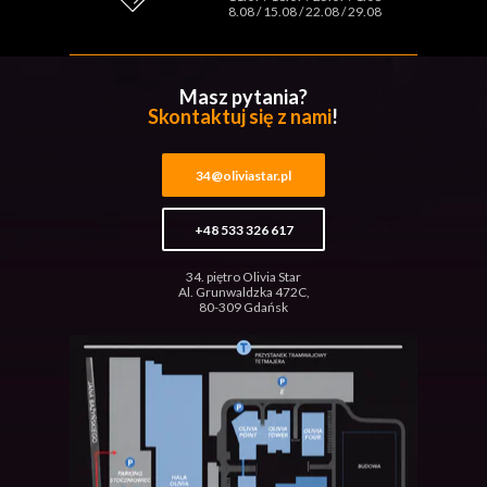
8.08 / 15.08 / 22.08 / 29.08
Masz pytania?
Skontaktuj się z nami
!
34@oliviastar.pl
+48 533 326 617
34. piętro Olivia Star
Al. Grunwaldzka 472C,
80-309 Gdańsk