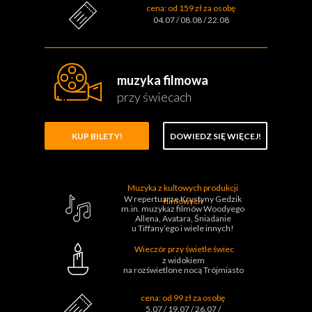
cena: od 159 zł za osobę
04.07 / 08.08 / 22.08
muzyka filmowa
przy świecach
KUP BILETY!
DOWIEDZ SIĘ WIĘCEJ!
Muzyka z kultowych produkcji
W repertuarze Krystyny Gedzik
filmowych
m.in. muzykaz filmów Woodyego
Allena, Avatara, Śniadanie
u Tiffany’ego i wiele innych!
Wieczór przy świetle świec
z widokiem
na rozświetlone nocą Trójmiasto
cena: od 99 zł za osobę
5.07 / 19.07 / 26.07 /