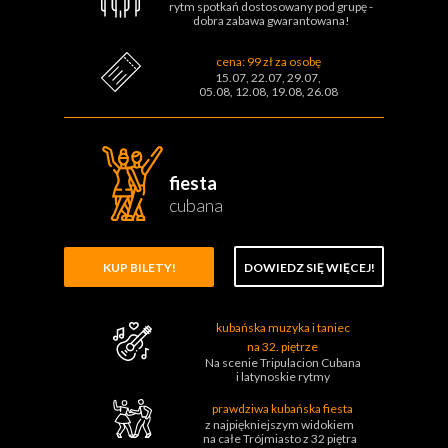
rytm spotkań dostosowany pod grupę -
dobra zabawa gwarantowana!
cena: 99 zł za osobę
15.07, 22.07, 29.07,
05.08, 12.08, 19.08, 26.08
fiesta
cubana
KUP BILETY!
DOWIEDZ SIĘ WIĘCEJ!
kubańska muzyka i taniec
na 32. piętrze
Na scenie Tripulacion Cubana
i latynoskie rytmy
prawdziwa kubańska fiesta
z najpiękniejszym widokiem
na całe Trójmiasto z 32 piętra