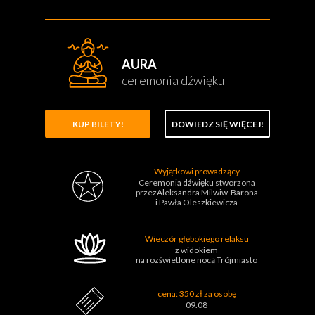
AURA
ceremonia dźwięku
KUP BILETY!
DOWIEDZ SIĘ WIĘCEJ!
Wyjątkowi prowadzący
Ceremonia dźwięku stworzona
przezAleksandra Milwiw-Barona
i Pawła Oleszkiewicza
Wieczór głębokiego relaksu
z widokiem
na rozświetlone nocą Trójmiasto
cena: 350 zł za osobę
09.08