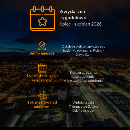
6 wydarzeń
tygodniowo
lipiec - sierpień 2026
Ostatnie piętro najwyższego
budynku północnej Polski -
Jedno miejsce.
Olivia Star.
Koncerty, eventy,
Dziesiątki letnich
joga
i spotkania,
wieczorów.
które tworzą wspomienia.
150 metrów nad
Widok na całe
miastem.
Trójmiasto i Zatokę
Gdańską w tle.