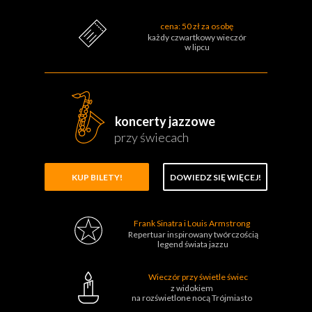
cena: 50 zł za osobę
każdy czwartkowy wieczór
w lipcu
koncerty jazzowe
przy świecach
KUP BILETY!
DOWIEDZ SIĘ WIĘCEJ!
Frank Sinatra i Louis Armstrong
Repertuar inspirowany twórczością
legend świata jazzu
Wieczór przy świetle świec
z widokiem
na rozświetlone nocą Trójmiasto