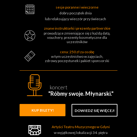
sesje poranne i wieczorne
dobry początek dnia
lub relaksujący wieczór przy świecach
znane instruktorki i prezenty partnerskie
prowadzące zmieniające się z każdą datą,
vouchery,
prezenty kosmetyczne dla
uczestników
cena: 250 zł za osobę
w tym uczestnictwo w zajęciach,
zdrowy poczęstunek i pakiet sponsorski
koncert
"Róbmy swoje. Młynarski."
KUP BILETY!
DOWIEDZ SIĘ WIĘCEJ!
Artyści Teatru Muzycznego w Gdyni
w wyjątkowej lokalizacji 34. piętra