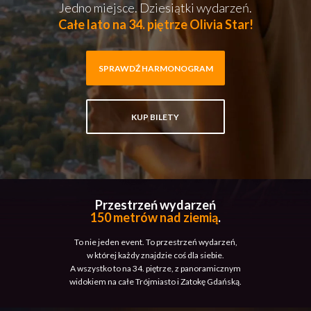
Jedno miejsce. Dziesiątki wydarzeń.
Całe lato na 34. piętrze Olivia Star!
SPRAWDŹ HARMONOGRAM
KUP BILETY
Przestrzeń wydarzeń
150 metrów nad ziemią
.
To nie jeden event. To przestrzeń wydarzeń,
w której każdy znajdzie coś dla siebie.
A wszystko to na 34. piętrze, z panoramicznym
widokiem na całe Trójmiasto i Zatokę Gdańską.