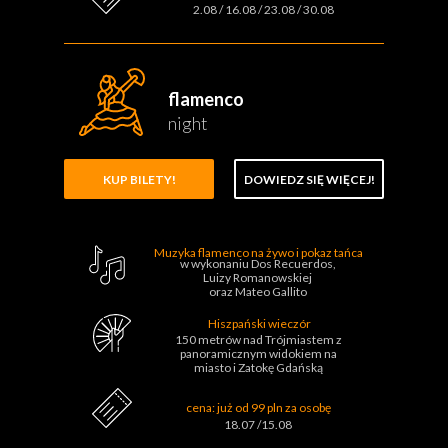
2.08 / 16.08 / 23.08 / 30.08
flamenco
night
KUP BILETY!
DOWIEDZ SIĘ WIĘCEJ!
Muzyka flamenco na żywo i pokaz tańca
w wykonaniu Dos Recuerdos,
Luizy Romanowskiej
oraz Mateo Gallito
Hiszpański wieczór
150 metrów nad Trójmiastem z
panoramicznym widokiem na
miasto i Zatokę Gdańską
cena: już od 99 pln za osobę
18.07 /15.08