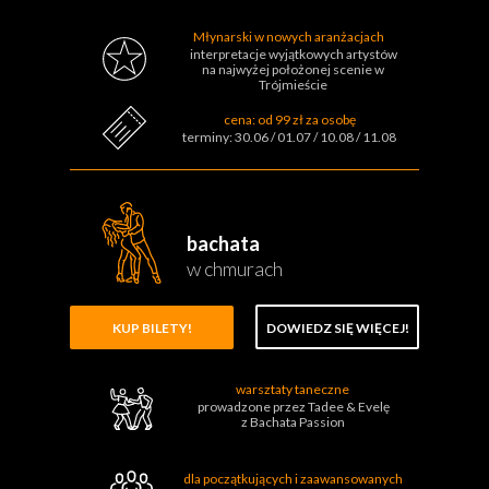
Młynarski w nowych aranżacjach
interpretacje wyjątkowych artystów
na najwyżej położonej scenie
w
Trójmieście
cena: od 99 zł za osobę
terminy: 30.06 / 01.07 / 10.08 / 11.08
bachata
w chmurach
KUP BILETY!
DOWIEDZ SIĘ WIĘCEJ!
warsztaty taneczne
prowadzone przez Tadee & Evelę
z Bachata Passion
dla początkujących i zaawansowanych