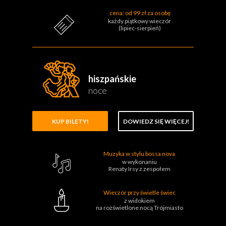
cena: od 99 zł za osobę
każdy piątkowy wieczór
(lipiec-sierpień)
hiszpańskie
noce
KUP BILETY!
DOWIEDZ SIĘ WIĘCEJ!
Muzyka w stylu bossa nova
w wykonaniu
Renaty Irsy z zespołem
Wieczór przy świetle świec
z widokiem
na rozświetlone nocą Trójmiasto