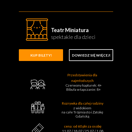
Teatr Miniatura
spektakle dla dzieci
KUP BILETY!
DOWIEDZ SIĘ WIĘCEJ!
Przedstawienia dla
najmłodszych
Czerwony kapturek: 4+
Bibuła w tapczanie: 8+
Rozrywka dla całej rodziny
z widokiem
na całe Trójmiasto i Zatokę
Gdańską
cena: od 60 pln za osobę
11.07 / 18.07 / 25.07 / 1.08