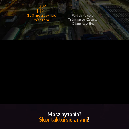
150 metrów nad
Widok na całe
miastem.
Trójmiasto i Zatokę
Gdańską w tle.
Masz pytania?
Skontaktuj się z nami
!