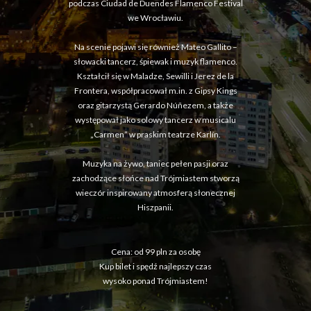
podczas Ciudad de Duendes Flamenco Festival
we Wrocławiu.
Na scenie pojawi się również Mateo Gallito –
słowacki tancerz, śpiewak i muzyk flamenco.
Kształcił się w Maladze, Sewilli i Jerez de la
Frontera, współpracował m.in. z Gipsy Kings
oraz gitarzystą Gerardo Núñezem, a także
występował jako solowy tancerz w musicalu
„Carmen” w praskim teatrze Karlín.
Muzyka na żywo, taniec pełen pasji oraz
zachodzące słońce nad Trójmiastem stworzą
wieczór inspirowany atmosferą słonecznej
Hiszpanii.
Cena: od 99 pln za osobę
Kup bilet i spędź najlepszy czas
wysoko ponad Trójmiastem!