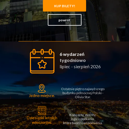
KUP BILETY!
powrót
6 wydarzeń
tygodniowo
lipiec - sierpień 2026
Ostatnie piętro najwyższego
budynku północnej Polski -
Jedno miejsce.
Olivia Star.
Koncerty, eventy,
Dziesiątki letnich
joga
i spotkania,
wieczorów.
które tworzą wspomienia.