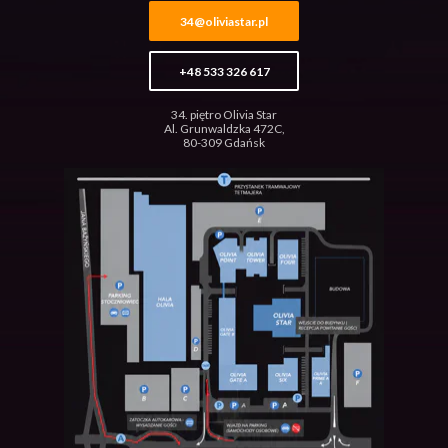
34@oliviastar.pl
+48 533 326 617
34. piętro Olivia Star
Al. Grunwaldzka 472C,
80-309 Gdańsk