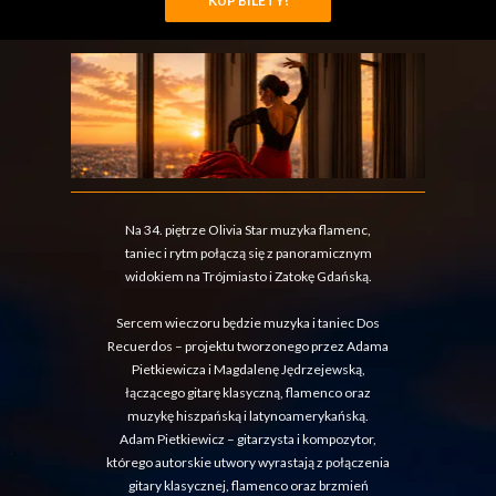
KUP BILETY!
Na 34. piętrze Olivia Star muzyka flamenc,
taniec i rytm połączą się z panoramicznym
widokiem na Trójmiasto i Zatokę Gdańską.
Sercem wieczoru będzie muzyka i taniec Dos
Recuerdos – projektu tworzonego przez Adama
Pietkiewicza i Magdalenę Jędrzejewską,
łączącego gitarę klasyczną, flamenco oraz
muzykę hiszpańską i latynoamerykańską.
Adam Pietkiewicz – gitarzysta i kompozytor,
którego autorskie utwory wyrastają z połączenia
gitary klasycznej, flamenco oraz brzmień