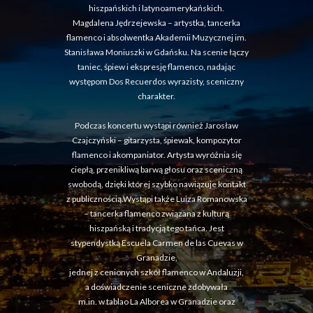
hiszpańskich i latynoamerykańskich.
Magdalena Jędrzejewska – artystka, tancerka
flamenco i absolwentka Akademii Muzycznej im.
Stanisława Moniuszki w Gdańsku. Na scenie łączy
taniec, śpiew i ekspresję flamenco, nadając
występom Dos Recuerdos wyrazisty, sceniczny
charakter.
Podczas koncertu wystąpi również Jarosław
Czajczyński – gitarzysta, śpiewak, kompozytor
flamenco i akompaniator. Artysta wyróżnia się
ciepłą, przenikliwą barwą głosu oraz sceniczną
swobodą, dzięki której szybko nawiązuje kontakt
z publicznością.Wystąpi także Luiza Romanowska
– tancerka flamenco związana z kulturą
hiszpańską i tradycją tego tańca. Jest
stypendystką Escuela Carmen de las Cuevas w
Granadzie,
jednej z cenionych szkół flamenco w Andaluzji,
a doświadczenie sceniczne zdobywała
m.in. w tablao La Alborea w Granadzie oraz