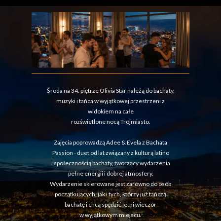
Środa na 34. piętrze Olivia Star należą do bachaty,
muzyki i tańca w wyjątkowej przestrzeni z
widokiem na całe
rozświetlone nocą Trójmiasto.
Zajęcia poprowadzą Adee & Evela z Bachata
Passion - duet od lat związany z kulturą latino
i społecznością bachaty, tworzący wydarzenia
pełne energii i dobrej atmosfery.
Wydarzenie skierowane jest zarówno do osób
początkujących, jak i tych, którzy już tańczą
bachatę i chcą spędzić letni wieczór
w wyjątkowym miejscu.