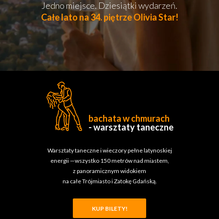
Jedno miejsce. Dziesiątki wydarzeń.
Całe lato na 34. piętrze Olivia Star!
bachata w chmurach
- warsztaty taneczne
Warsztaty taneczne i wieczory pełne latynoskiej
energii —wszystko 150 metrów nad miastem,
z panoramicznym widokiem
na całe Trójmiasto i Zatokę Gdańską.
KUP BILETY!