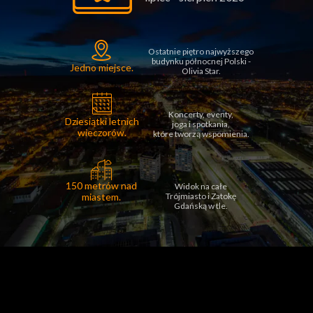
Ostatnie piętro najwyższego
budynku północnej Polski -
Jedno miejsce.
Olivia Star.
Koncerty, eventy,
Dziesiątki letnich
joga
i spotkania,
wieczorów.
które tworzą wspomienia.
150 metrów nad
Widok na całe
miastem.
Trójmiasto i Zatokę
Gdańską w tle.