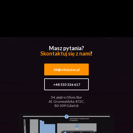
Masz pytania?
Skontaktuj się z nami
!
34@oliviastar.pl
+48 533 326 617
34. piętro Olivia Star
Al. Grunwaldzka 472C,
80-309 Gdańsk