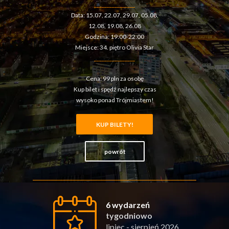
________________
Data:
15.07, 22.07, 29.07, 05.08,
12.08, 19.08, 26.08
Godzina: 19:00-22:00
Miejsce: 34. piętro Olivia Star
________________
Cena: 99 pln za osobę
Kup bilet i spędź najlepszy czas
wysoko ponad Trójmiastem!
KUP BILETY!
powrót
6 wydarzeń
tygodniowo
lipiec - sierpień 2026