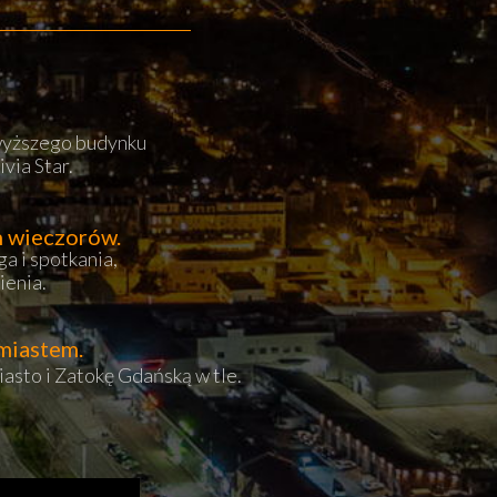
jwyższego budynku
ivia Star.
h wieczorów.
ga i spotkania,
ienia.
miastem.
asto i Zatokę Gdańską w tle.