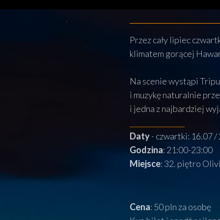
Przez cały lipiec czwart
klimatem gorącej Hawa
Na scenie wystąpi Trip
i muzykę naturalnie prze
i jedna z najbardziej w
________________
Daty
- czwartki: 16.07 /
Godzina
: 21:00-23:00
Miejsce
: 32. piętro Oliv
Cena
: 50 pln za osobę