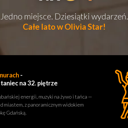
Jedno miejsce. Dziesiątki wydarzeń
Całe lato w Olivia Star!
hmurach
-
taniec na 32. piętrze
bańskiej energii, muzyki na żywo i tańca —
d miastem, z panoramicznym widokiem
okę Gdańską.