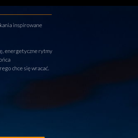
otkania inspirowane
rę, energetyczne rytmy
łońca
rego chce się wracać.