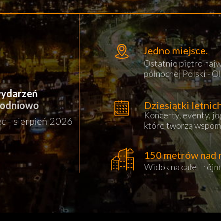
Jedno miejsce.
Ostatnie piętro na
północnej Polski - Ol
wydarzeń
godniowo
Dziesiątki letnic
Koncerty, eventy, jo
ec - sierpień 2026
które tworzą wspom
150 metrów nad 
Widok na całe Trójmi