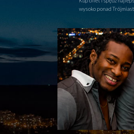
Kup bilet i spędź najlep
wysoko ponad Trójmias